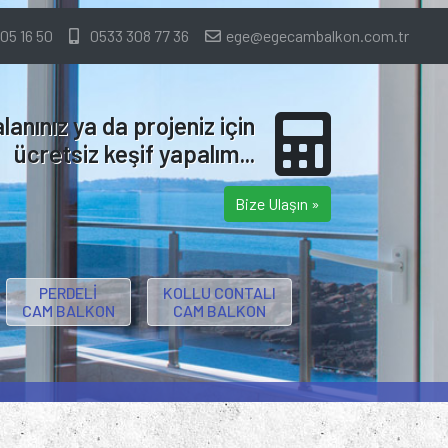
05 16 50
0533 308 77 36
ege@egecambalkon.com.tr
anınız ya da projeniz için
ücretsiz keşif yapalım...
Bize Ulaşın »
PERDELİ
KOLLU CONTALI
CAM BALKON
CAM BALKON