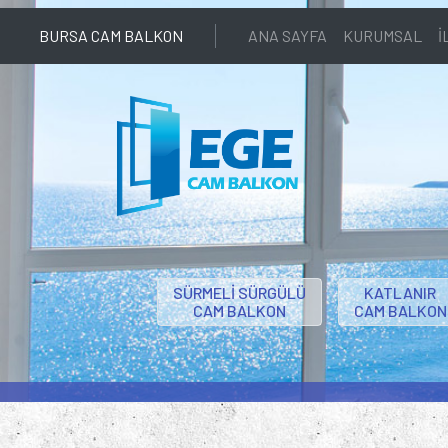
BURSA CAM BALKON
ANA SAYFA
KURUMSAL
İ
SÜRMELİ SÜRGÜLÜ
KATLANIR
CAM BALKON
CAM BALKON