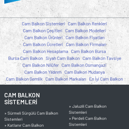
Cam Balkon Sistemleri
Cam Balkon Renkleri
Cam Balkon Çeşitleri
Cam Balkon Modelleri
Cam Balkon Ürünleri
Cam Balkon Fiyatları
Cam Balkon Ücretleri
Cam Balkon Firmaları
Cam Balkon Hesaplama
Cam Balkon Bursa
Bursa Cam Balkon
Siyah Cam Balkon
Cam Balkon Tavsiye
Cam Balkon Nilüfer
Cam Balkon Osmangazi
Cam Balkon Yıldırım
Cam Balkon Mudanya
Cam Balkon Gemlik
Cam Balkon Markaları
En İyi Cam Balkon
CAM BALKON
SİSTEMLERİ
»
Jaluzili Cam Balkon
Sistemleri
»
Sürmeli Sürgülü Cam Balkon
»
Perdeli Cam Balkon
Sistemleri
Sistemleri
»
Katlanır Cam Balkon