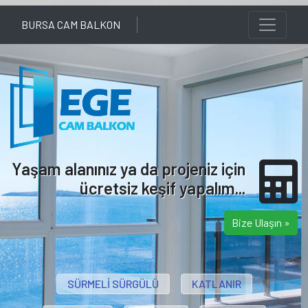
BURSA CAM BALKON
Yaşam alanınız ya da projeniz için
ücretsiz keşif yapalım...
Bize Ulaşın »
SÜRMELİ SÜRGÜLÜ
KATLANIR