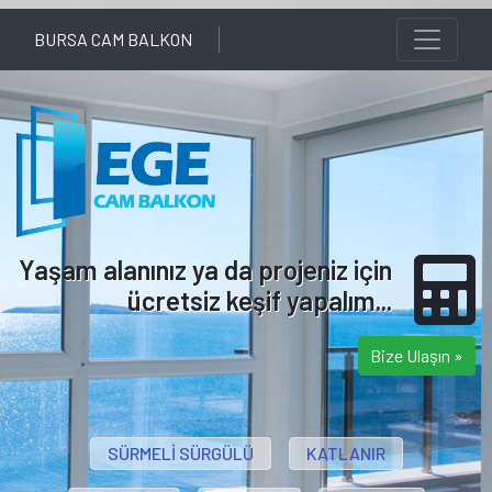
BURSA CAM BALKON
Yaşam alanınız ya da projeniz için
ücretsiz keşif yapalım...
Bize Ulaşın »
SÜRMELİ SÜRGÜLÜ
KATLANIR