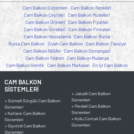
Cam Balkon Sistemleri
Cam Balkon Renkleri
Cam Balkon Çeşitleri
Cam Balkon Modelleri
Cam Balkon Ürünleri
Cam Balkon Fiyatları
Cam Balkon Ücretleri
Cam Balkon Firmaları
Cam Balkon Hesaplama
Cam Balkon Bursa
Bursa Cam Balkon
Siyah Cam Balkon
Cam Balkon Tavsiye
Cam Balkon Nilüfer
Cam Balkon Osmangazi
Cam Balkon Yıldırım
Cam Balkon Mudanya
Cam Balkon Gemlik
Cam Balkon Markaları
En İyi Cam Balkon
CAM BALKON
SİSTEMLERİ
»
Jaluzili Cam Balkon
Sistemleri
»
Sürmeli Sürgülü Cam Balkon
»
Perdeli Cam Balkon
Sistemleri
Sistemleri
»
Katlanır Cam Balkon
»
Kollu Contalı Cam Balkon
Sistemleri
Sistemleri
»
Giyotinli Cam Balkon
Sistemleri