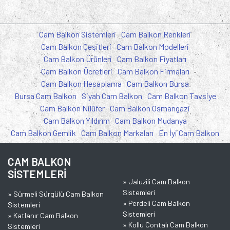
Cam Balkon Sistemleri
Cam Balkon Renkleri
Cam Balkon Çeşitleri
Cam Balkon Modelleri
Cam Balkon Ürünleri
Cam Balkon Fiyatları
Cam Balkon Ücretleri
Cam Balkon Firmaları
Cam Balkon Hesaplama
Cam Balkon Bursa
Bursa Cam Balkon
Siyah Cam Balkon
Cam Balkon Tavsiye
Cam Balkon Nilüfer
Cam Balkon Osmangazi
Cam Balkon Yıldırım
Cam Balkon Mudanya
Cam Balkon Gemlik
Cam Balkon Markaları
En İyi Cam Balkon
CAM BALKON
SİSTEMLERİ
»
Jaluzili Cam Balkon
Sistemleri
»
Sürmeli Sürgülü Cam Balkon
»
Perdeli Cam Balkon
Sistemleri
Sistemleri
»
Katlanır Cam Balkon
»
Kollu Contalı Cam Balkon
Sistemleri