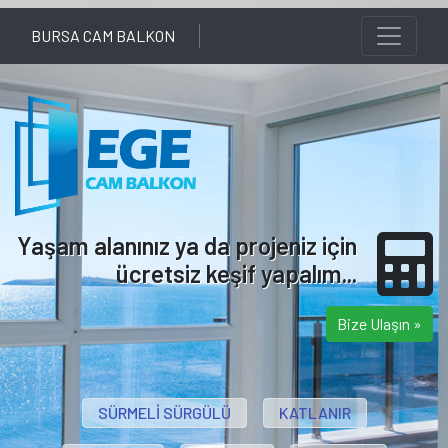
BURSA CAM BALKON
Yaşam alanınız ya da projeniz için
ücretsiz keşif yapalım...
Bize Ulaşın »
SÜRMELİ SÜRGÜLÜ
KATLANIR